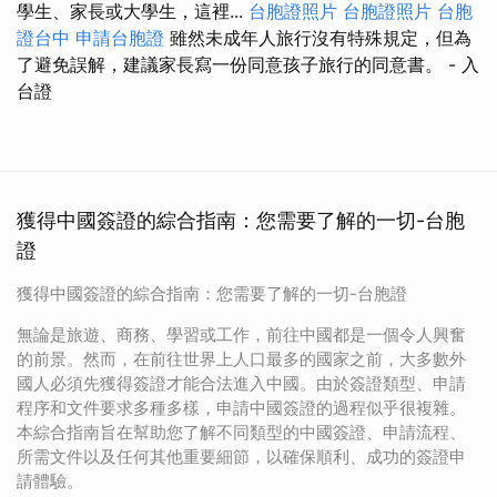
學生、家長或大學生，這裡...
台胞證照片
台胞證照片
台胞
證台中
申請台胞證
雖然未成年人旅行沒有特殊規定，但為
了避免誤解，建議家長寫一份同意孩子旅行的同意書。
- 入
台證
獲得中國簽證的綜合指南：您需要了解的一切-台胞
證
獲得中國簽證的綜合指南：您需要了解的一切-台胞證
無論是旅遊、商務、學習或工作，前往中國都是一個令人興奮
的前景。然而，在前往世界上人口最多的國家之前，大多數外
國人必須先獲得簽證才能合法進入中國。由於簽證類型、申請
程序和文件要求多種多樣，申請中國簽證的過程似乎很複雜。
本綜合指南旨在幫助您了解不同類型的中國簽證、申請流程、
所需文件以及任何其他重要細節，以確保順利、成功的簽證申
請體驗。