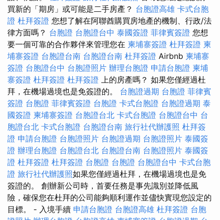
買新的「期房」或可能是二手房產？
台胞證高雄
卡式台胞
證
杜拜簽證
您想了解在阿聯酋購買房地產的機制、行政/法
律方面嗎？
台胞證
台胞證台中
泰國簽證
菲律賓簽證
您想
要一個可靠的合作夥伴來管理您在
柬埔寨簽證
杜拜簽證
柬
埔寨簽證
台胞證台南
台胞證台南
杜拜簽證
Airbnb
柬埔寨
簽證
台胞證台中
台胞證照片
辦理台胞證
申請台胞證
柬埔
寨簽證
杜拜簽證
杜拜簽證
上的房產嗎？ 如果您僅經過杜
拜，在機場過境也是免簽證的。
台胞證過期
台胞證
菲律賓
簽證
台胞證
菲律賓簽證
台胞證
卡式台胞證
台胞證過期
泰
國簽證
柬埔寨簽證
台胞證台北
卡式台胞證
台胞證台中
台
胞證台北
卡式台胞證
台胞證台南
旅行社代辦護照
杜拜簽
證
申請台胞證
台胞證照片
台胞證過期
台胞證照片
泰國簽
證
辦理台胞證
台胞證台北
台胞證台南
台胞證照片
泰國簽
證
杜拜簽證
杜拜簽證
台胞證
台胞證
台胞證台中
卡式台胞
證
旅行社代辦護照
如果您僅經過杜拜，在機場過境也是免
簽證的。 創辦新公司時，首要任務是事先識別並降低風
險，確保您在杜拜的公司能夠順利運作並儘快實現您設定的
目標。 - 入境手續
申請台胞證
台胞證高雄
杜拜簽證
台胞