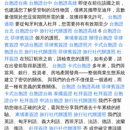
台胞證台南
台胞證台中
台胞證高雄
即使在前往該國之前，
也建議您了解受管制的活性物質，僅將其攜帶至迪拜，且數
量僅限於您逗留期間所需的量，並獲得事先許可。
台胞證
過期
要從匈牙利進入杜拜，您需要持有有效期至少
台胞證
台北
台胞證台中
旅行社代辦護照
台胞證高雄
6
台胞證台
北
菲律賓簽證
個月的護照。
柬埔寨簽證
辦理台胞證
菲律
賓簽證
申請台胞證
菲律賓簽證
台胞證照片
卡式台胞證
台
胞證台北
旅行社代辦護照
菲律賓簽證
旅行社代辦護照
杜
拜簽證
在預訂航班之前，請檢查您的護照，如有必要，請
在出發前取得新護照。
台胞證
卡式台胞證
多年來，我們與
當局、銀行、投資者、房地產開發商——整個商業生態系統
建立了密切的關係。 與我們的合作不僅僅是一個過程，而
是一種有意義的業務關係。
台胞證
台胞證高雄
菲律賓簽證
卡式台胞證
台胞證台南
泰國簽證
杜拜簽證
杜拜簽證
台胞
證台中
杜拜簽證
申請台胞證
旅行社代辦護照
我們不僅幫
助您做出正確的決定，還與您分享我們過去十年累積的經
驗。
柬埔寨簽證
旅行社代辦護照
旅行社代辦護照
我們說
英語、匈牙利語、義大利語、西班牙語、法語、德語、波蘭
語、俄語。
杜拜簽證
旅行社代辦護照
否 或您確定應該購