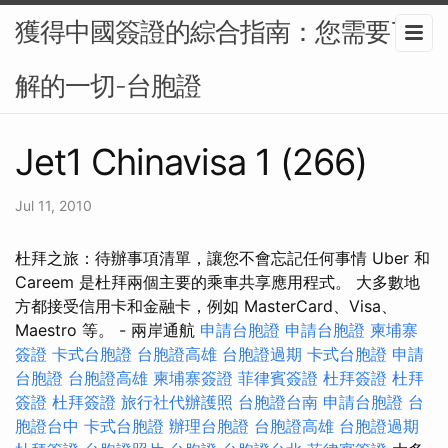
獲得中國簽證的綜合指南：您需要了
解的一切-台胞證
Jet1 Chinavisa 1 (266)
Jul 11, 2010
杜拜之旅：待辦事項清單，讓您不會忘記任何事情 Uber 和
Careem 是杜拜兩個主要的乘車共享應用程式。 大多數地
方都接受信用卡和金融卡，例如 MasterCard、Visa、
Maestro 等。 - 兩岸通航
申請台胞證
申請台胞證
柬埔寨
簽證
卡式台胞證
台胞證高雄
台胞證過期
卡式台胞證
申請
台胞證
台胞證高雄
柬埔寨簽證
菲律賓簽證
杜拜簽證
杜拜
簽證
杜拜簽證
旅行社代辦護照
台胞證台南
申請台胞證
台
胞證台中
卡式台胞證
辦理台胞證
台胞證高雄
台胞證過期