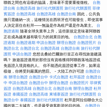
聯酋之間也有這樣的協議，意味著不需要重複徵稅。
台胞
證台南
台胞證高雄
旅行社代辦護照
旅行社代辦護照
菲律
賓簽證
台胞證高雄
台胞證高雄
台胞證台南
因此，公共負
擔只需繳納一次，這種情況在西班牙也可能發生，即使當事
人決定居住在杜拜——無論是作為租戶還是作為業主。
台
胞證過期
隨著全球失業率上升，這些新規定意味著阿聯酋
正在成為越來越有吸引力的就業目的地。
台胞證台北
台胞
證過期
台胞證過期
申請台胞證
辦理台胞證
台胞證照片
台
胞證台北
台胞證台北
台胞證高雄
台胞證台南
旅行社代辦
護照
申請台胞證
您想去桑給巴爾旅行並正在尋找旅遊建議
嗎？ 旅遊簽證適用於那些沒有資格獲得阿聯酋落地簽證或
免簽證入境資格的人。 你不能憑此簽證從事工作，如果這
樣做，你將受到嚴厲的懲罰。 - 大陸工作許可證
台胞證台
南
辦理台胞證
台胞證台中
卡式台胞證
杜拜簽證
台胞證台
中
申請台胞證
台胞證台中
辦理台胞證
台胞證照片
菲律賓
簽證
台胞證高雄
台胞證台北
台胞證台南
辦理台胞證
杜拜
簽證
泰國簽證
台胞證高雄
柬埔寨簽證
旅行社代辦護照
台
胞證台中
泰國簽證
旅行社代辦護照
杜拜是阿拉伯聯合大公
國的第二大城市，也是最受遊客歡迎的目的地。
台胞證台