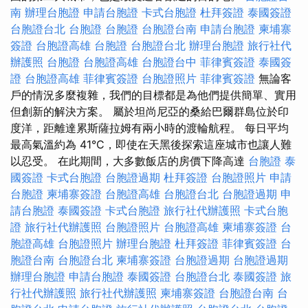
南
辦理台胞證
申請台胞證
卡式台胞證
杜拜簽證
泰國簽證
台胞證台北
台胞證
台胞證
台胞證台南
申請台胞證
柬埔寨
簽證
台胞證高雄
台胞證
台胞證台北
辦理台胞證
旅行社代
辦護照
台胞證
台胞證高雄
台胞證台中
菲律賓簽證
泰國簽
證
台胞證高雄
菲律賓簽證
台胞證照片
菲律賓簽證
無論客
戶的情況多麼複雜，我們的目標都是為他們提供簡單、實用
但創新的解決方案。 屬於坦尚尼亞的桑給巴爾群島位於印
度洋，距離達累斯薩拉姆有兩小時的渡輪航程。 每日平均
最高氣溫約為 41°C，即使在天黑後探索這座城市也讓人難
以忍受。 在此期間，大多數飯店的房價下降高達
台胞證
泰
國簽證
卡式台胞證
台胞證過期
杜拜簽證
台胞證照片
申請
台胞證
柬埔寨簽證
台胞證高雄
台胞證台北
台胞證過期
申
請台胞證
泰國簽證
卡式台胞證
旅行社代辦護照
卡式台胞
證
旅行社代辦護照
台胞證照片
台胞證高雄
柬埔寨簽證
台
胞證高雄
台胞證照片
辦理台胞證
杜拜簽證
菲律賓簽證
台
胞證台南
台胞證台北
柬埔寨簽證
台胞證過期
台胞證過期
辦理台胞證
申請台胞證
泰國簽證
台胞證台北
泰國簽證
旅
行社代辦護照
旅行社代辦護照
柬埔寨簽證
台胞證台南
台