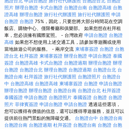
胞證台北
申請台胞證
旅行社代辦護照
台胞證台北
台胞證
照片
辦理台胞證
卡式台胞證
台胞證台南
台胞證高雄
台胞
證高雄
辦理台胞證
旅行社代辦護照
旅行社代辦護照
申請
台胞證
台胞證
75%，因此，只要您將大部分時間花在空調
飯店、購物中心、僅限餐廳和俱樂部。 如果您想在杜拜租
車，您必須擁有國際駕照。 - 台灣政府
申請台胞證
台胞證
高雄
如果您不想使用上述交通工具，請參加導遊團或使用
當地旅遊公司的服務。 - 兩岸交流
柬埔寨簽證
台胞證
台胞
證台北
杜拜簽證
柬埔寨簽證
辦理台胞證
申請台胞證
泰國
簽證
台胞證高雄
卡式台胞證
台胞證過期
辦理台胞證
辦理
台胞證
台胞證台北
辦理台胞證
台胞證過期
台胞證台北
台
胞證台南
杜拜簽證
旅行社代辦護照
台胞證照片
台胞證台
中
台胞證高雄
台胞證高雄
柬埔寨簽證
台胞證
申請台胞證
辦理台胞證
辦理台胞證
台胞證台南
台胞證台北
杜拜簽證
泰國簽證
申請台胞證
台胞證照片
泰國簽證
台胞證
台胞證
照片
菲律賓簽證
申請台胞證
申請台胞證
透過這些選項，
您可以獲得有價值的信息，還可以獲得導遊服務，並且可以
提供前往熱門景點的無障礙交通。
台胞證台中
台胞證台南
台胞證台南
台胞證過期
杜拜簽證
台胞證台南
台胞證
台胞