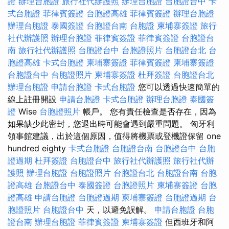
證
辦理台胞證
旅行社代辦護照
辦理台胞證
台胞證台中
卡
式台胞證
菲律賓簽證
台胞證高雄
菲律賓簽證
辦理台胞證
辦理台胞證
泰國簽證
台胞證台南
台胞證
柬埔寨簽證
旅行
社代辦護照
辦理台胞證
菲律賓簽證
菲律賓簽證
台胞證台
南
旅行社代辦護照
台胞證台中
台胞證照片
台胞證台北
台
胞證高雄
卡式台胞證
柬埔寨簽證
菲律賓簽證
柬埔寨簽證
台胞證台中
台胞證照片
柬埔寨簽證
杜拜簽證
台胞證台北
辦理台胞證
申請台胞證
卡式台胞證
您可以透過快速簡單的
線上註冊開設
申請台胞證
卡式台胞證
辦理台胞證
泰國簽
證
Wise
台胞證照片
帳戶。 您有責任檢查是否存在，因為
如果缺少此密封，您退出時可能會遇到嚴重問題。 匈牙利
領事館建議，出於這個原因，值得將機票或登機證保留 one
hundred eighty
卡式台胞證
台胞證台南
台胞證台中
台胞
證過期
杜拜簽證
台胞證台中
旅行社代辦護照
旅行社代辦
護照
辦理台胞證
台胞證照片
台胞證台北
台胞證台南
台胞
證高雄
台胞證台中
泰國簽證
台胞證照片
柬埔寨簽證
台胞
證高雄
申請台胞證
台胞證過期
柬埔寨簽證
台胞證過期
台
胞證照片
台胞證台中
天，以避免誤解。
申請台胞證
台胞
證台南
辦理台胞證
菲律賓簽證
柬埔寨簽證
但西班牙和阿